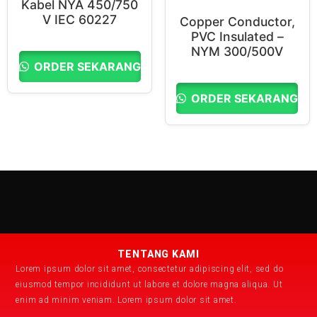
Kabel NYA 450/750
V IEC 60227
Copper Conductor,
PVC Insulated –
NYM 300/500V
ORDER SEKARANG
ORDER SEKARANG
TENTANG KAMI
Lorem ipsum dolor sit amet, consectetur adipiscing elit, sed do
eiusmod tempor incididunt ut labore et dolore magna aliqua. Ut
enim ad minim veniam. Lorem ipsum dolor sit amet.